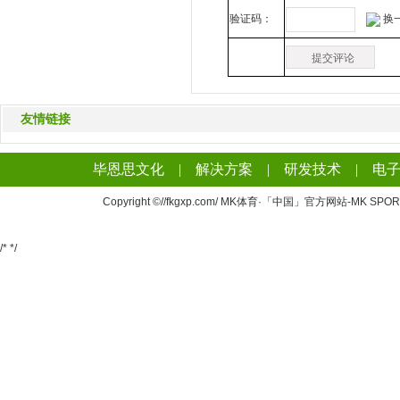
验证码：
换
友情链接
毕恩思文化
|
解决方案
|
研发技术
|
电
Copyright ©//fkgxp.com/
MK体育·「中国」官方网站-MK SPOR
/* */