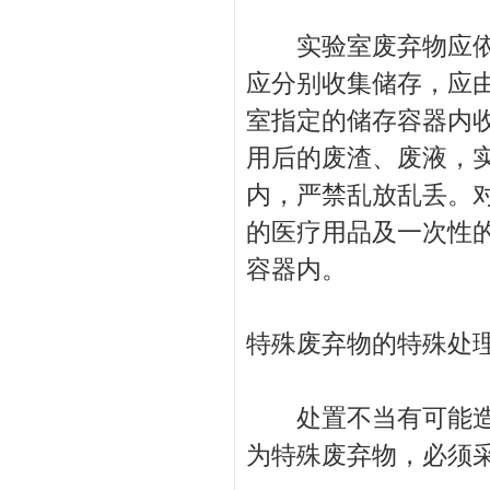
实验室废弃物应依不
应分别收集储存，应
室指定的储存容器内
用后的废渣、废液，
内，严禁乱放乱丢。
的医疗用品及一次性
容器内。
特殊废弃物的特殊处
处置不当有可能造成
为特殊废弃物，必须