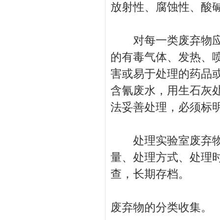
放射性、腐蚀性、酸
对每一类废弃物应标
的有毒气体、发热、
害或易于处理的药品
含氰废水，用生石灰处
法妥善处理，必须标
处理实验室废弃物时
量、处理方式、处理
查，长期存档。
废弃物的分类收集。