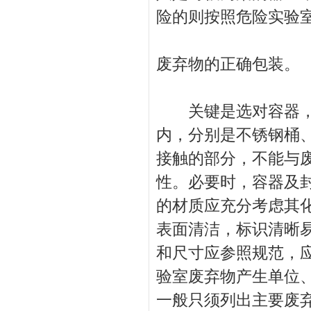
险的则按照危险实验
废弃物的正确包装。
关键是选对容器，贴
内，分别是不锈钢桶
接触的部分，不能与
性。必要时，容器及
的材质应充分考虑其
表面清洁，标识清晰
和尺寸应参照规范，
验室废弃物产生单位
一般只须列出主要废