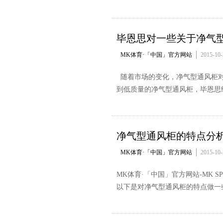
毕恩思对一些关于净气
MK体育·「中国」官方网站
2015-10-
随着市场的变化，净气型通风柜对
到低质量的净气型通风柜，毕恩思给
净气型通风柜的特点分
MK体育·「中国」官方网站
2015-10-
MK体育·「中国」官方网站-MK 
以下是对净气型通风柜的特点做一些