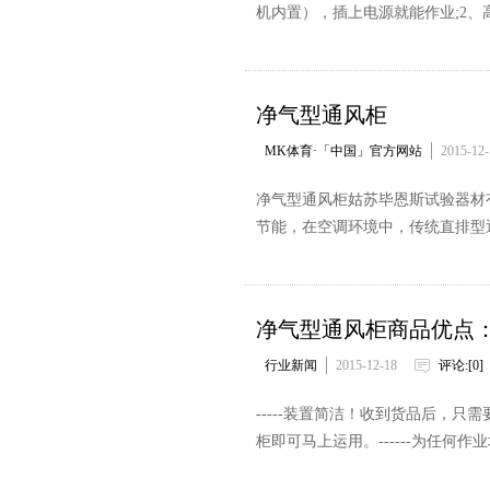
机内置），插上电源就能作业;2、高
净气型通风柜
MK体育·「中国」官方网站
2015-12-
净气型通风柜姑苏毕恩斯试验器材
节能，在空调环境中，传统直排型通
净气型通风柜商品优点
行业新闻
2015-12-18
评论:[0]
-----装置简洁！收到货品后，
柜即可马上运用。------为任何