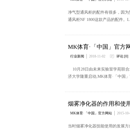
净气型通风柜的配件有很多，因为
通风柜NF 1800这款产品的配件
MK体育·「中国」官方网
行业新闻
2018-11-02
评论:[0]
10月28日由未来实验室学苑联合
济大学隆重启动,MK体育·「中国」官方
烟雾净化器的作用和使
MK体育·「中国」官方网站
2015-10-
当时烟雾净化器技能使用的发展方