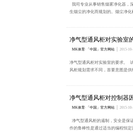
我司专业从事销售烟雾净化器，深
生烟尘的净化而规划的。烟尘净化机
净气型通风柜对实验室
MK体育·「中国」官方网站
2015-10-
净气型通风柜对实验室的要求。 
风柜规划需求不同，首要意图是供给安
净气型通风柜对控制器
MK体育·「中国」官方网站
2015-10-
净气型通风柜的遏制，安全是保证
作的鲁棒性是通过适当的编程恒定面