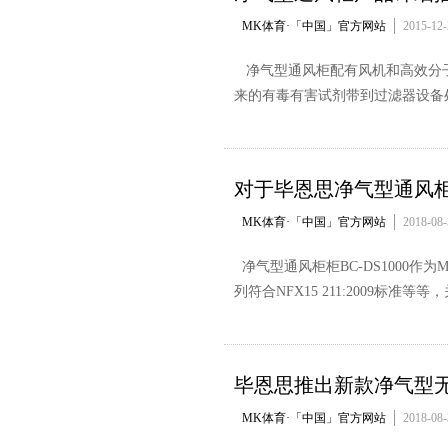
MK体育·「中国」官方网站
2015-12-
净气型通风柜配有风机和高效分子
来的有毒有害试剂带到过滤器设备处
对于毕恩思净气型通风柜柜
MK体育·「中国」官方网站
2018-08-
净气型通风柜柜BC-DS1000作为
列符合NFX15 211:2009标准等等
毕恩思推出新款净气型
MK体育·「中国」官方网站
2018-08-