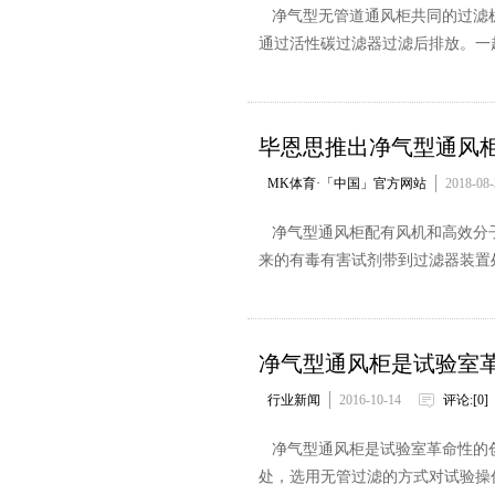
净气型无管道通风柜共同的过滤机
通过活性碳过滤器过滤后排放。一起
毕恩思推出净气型通风
MK体育·「中国」官方网站
2018-08-
净气型通风柜配有风机和高效分子
来的有毒有害试剂带到过滤器装置处
净气型通风柜是试验室
行业新闻
2016-10-14
评论:[0]
净气型通风柜是试验室革命性的创
处，选用无管过滤的方式对试验操作