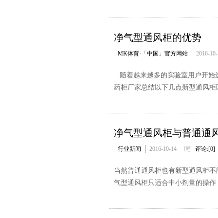
净气型通风柜的优势
MK体育·「中国」官方网站
2016-10-
随着越来越多的实验室用户开始选
药柜厂家总结以下几点新型通风柜区别
净气型通风柜与普通通
行业新闻
2016-10-14
评论:[0]
当然普通通风柜也有新型通风柜不
气型通风柜只适合中小剂量的操作；