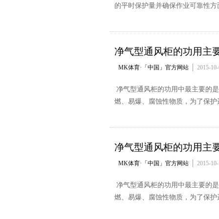
的平时保护量并确保作业可靠性方面
净气型通风柜的功用主
MK体育·「中国」官方网站
2015-10-
净气型通风柜的功用中最主要的是
燃、易爆、腐蚀性物质，为了保护运
净气型通风柜的功用主
MK体育·「中国」官方网站
2015-10-
净气型通风柜的功用中最主要的是
燃、易爆、腐蚀性物质，为了保护运