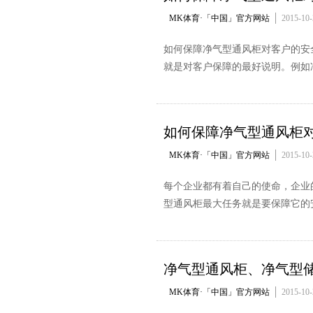
MK体育·「中国」官方网站
2015-10-
如何保障净气型通风柜对客户的安
就是对客户保障的最好说明。例如净
如何保障净气型通风柜对
MK体育·「中国」官方网站
2015-10-
每个企业都有着自己的使命，企业
型通风柜最大任务就是要保障它的安
净气型通风柜、净气型
MK体育·「中国」官方网站
2015-10-