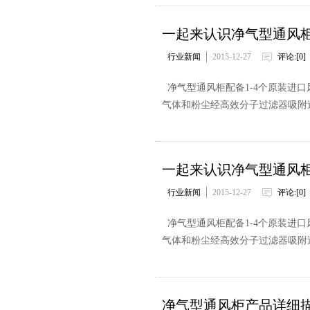
一起来认识净气型通风
行业新闻
2015-12-27
评论:[0]
净气型通风柜配备1-4个原装进
气体和粉尘经高效分子过滤器吸附过
一起来认识净气型通风
行业新闻
2015-12-27
评论:[0]
净气型通风柜配备1-4个原装进
气体和粉尘经高效分子过滤器吸附过
净气型通风柜产品详细