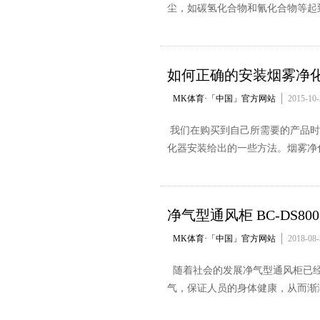
尘，如碳氢化合物和氰化合物等起到
如何正确的安装烟雾净
MK体育·「中国」官方网站
2015-10-
我们在购买到自己所需要的产品时
化器安装给出的一些方法。烟雾净化
净气型通风柜 BC-DS8
MK体育·「中国」官方网站
2018-08-
随着社会的发展净气型通风柜已经
气，保证人员的身体健康，从而渐渐