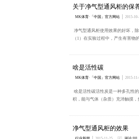
关于净气型通风柜的保
MK体育·「中国」官方网站
2015-10-
净气型通风柜使用效果的好坏，除
（1）在实验过程中，产生有害物的实
啥是活性碳
MK体育·「中国」官方网站
2015-11-
啥是活性碳活性炭是一种多孔性的含
积，能与气体（杂质）充沛触摸，然
净气型通风柜的效果
行业新闻
2015-11-25
评论:[0]