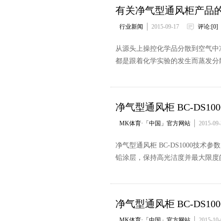
有关净气型通风柜产品
行业新闻
2015-09-17
评论:[0]
从源头上操控化学品分散到空气中
都是跟着化学实验的发生而蒸发分散
净气型通风柜 BC-DS1
MK体育·「中国」官方网站
2015-09-
净气型通风柜 BC-DS1000技
铅涂层，保持高光洁度并最大限度的
净气型通风柜 BC-DS
MK体育·「中国」官方网站
2015-10-