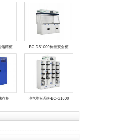
气型储药柜
BC-DS1000称量安全柜
储存柜
净气型药品柜BC-G1600