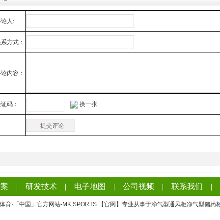
论人:
联系方式：
评论内容：
验证码：
换一张
方案
|
研发技术
|
电子地图
|
公司视频
|
联系我们
| 
K体育·「中国」官方网站-MK SPORTS 【官网】
专业从事于
净气型通风柜
净气型储药