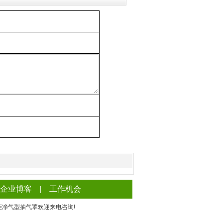
企业博客 | 工作机会
柜
净气型抽气罩
欢迎来电咨询!