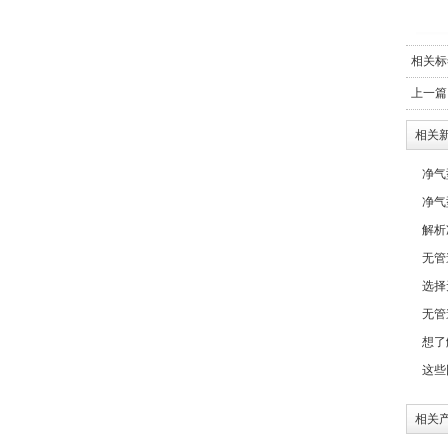
相关标
上一篇
相关新
净气
净气
解析
无管
选择
无管
想了
这些
相关产