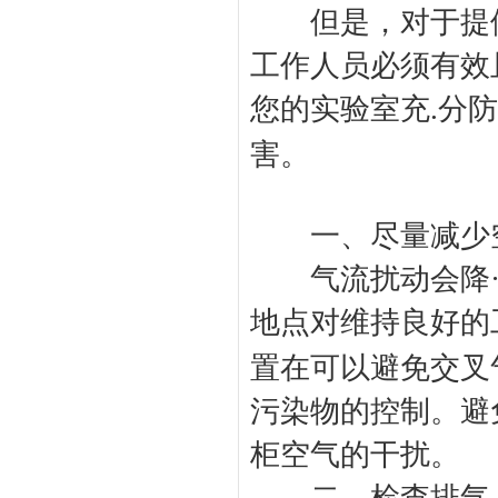
但是，对于提供
工作人员必须有效
您的实验室充
分防
.
害。
一、尽量减少
气流扰动会降
地点对维持良好的
置在可以避免交叉
污染物的控制。避
柜空气的干扰。