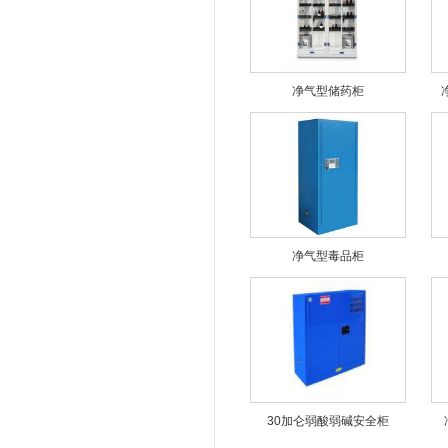
净气型储药柜
净气型毒品柜
30加仑弱酸弱碱安全柜