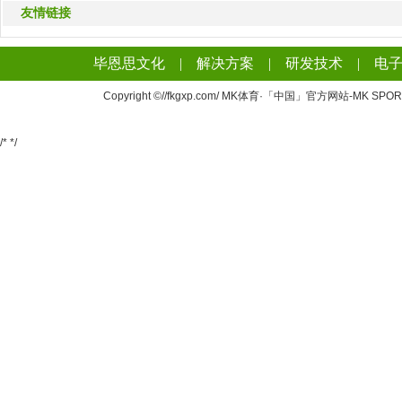
友情链接
毕恩思文化
|
解决方案
|
研发技术
|
电
Copyright ©//fkgxp.com/
MK体育·「中国」官方网站-MK SPOR
/* */