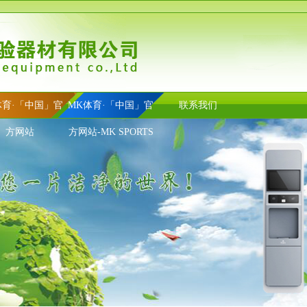
体育·「中国」官
MK体育·「中国」官
联系我们
方网站
方网站-MK SPORTS