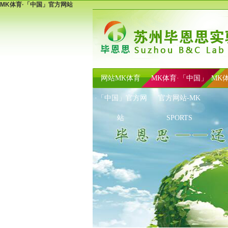
MK体育·「中国」官方网站
网站MK体育
MK体育·「中国」
MK
·「中国」官方网
官方网站-MK
站
SPORTS