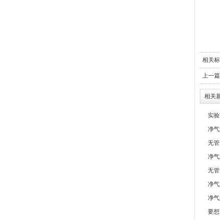
相关标
上一篇
相关新
实验
净气
​无
​净
无管
净气
净气
要想