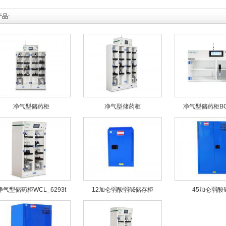
品:
净气型储药柜
净气型储药柜
净气型储药柜BC-
净气型储药柜WCL_6293t
12加仑弱酸弱碱储存柜
45加仑弱酸