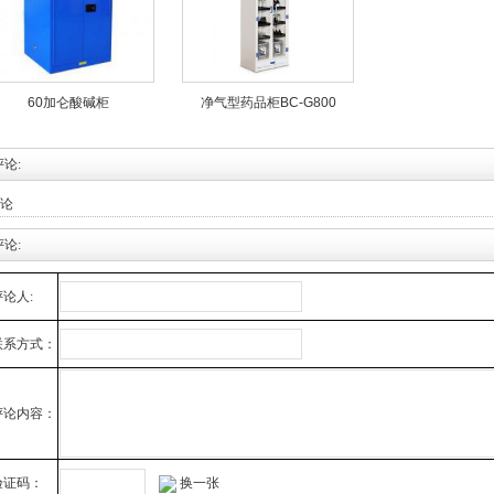
60加仑酸碱柜
净气型药品柜BC-G800
论:
论
论:
评论人:
联系方式：
评论内容：
验证码：
换一张