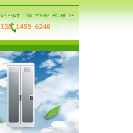
设为MK体育·「中国」官方网站
|
网站地图
|
XML
138_1459_6246