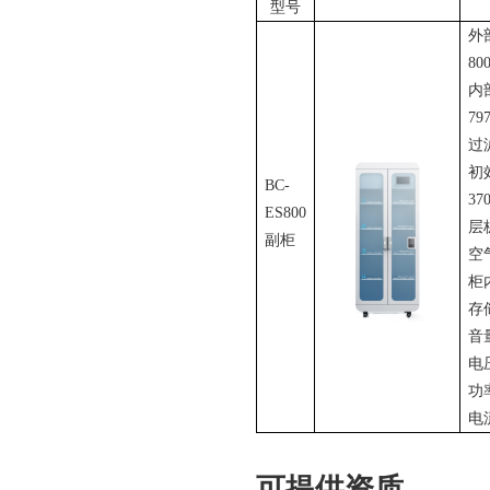
型号
外
80
内
79
过
初
BC-
37
ES800
层
副柜
空
柜内
存
音
电压
功
电
可提供资质