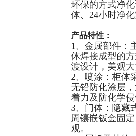
环保的方式净化
体、24小时净
产品特性：
1、金属部件：主
体焊接成型的方
渡设计，美观大
2、喷涂：柜体
无铅防化涂层，
着力及防化学侵
3、门体：隐藏
周镶嵌钣金固定
观。